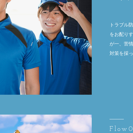
トラブル
をお配り
が一、苦
対策を採
Flow