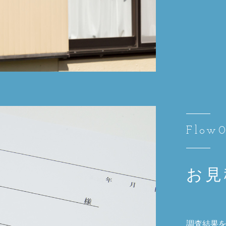
Flow
​お
調査結果