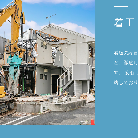
着工
看板の設
ど、徹底
す。 安心
絡してお