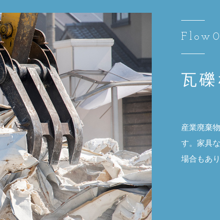
Flow
瓦礫
産業廃棄
す。家具
場合もあり